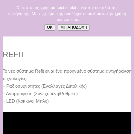
Ο ιστότοπος χρησιμοποιεί cookies για την ευκολία της
περιήγησης. Με τη χρήση της αποδέχεστε αυτόματα την χρήση
των cookies.
OK
ΜΗ ΑΠΟΔΟΧΗ
REFIT
Το νέο σύστημα Refit είναι ένα προηγμένο σύστημα αντιγήρανσης
τεχνολογίες:
– Ραδιοσυχνότητες (Εναλλαγές Διπολικής)
– Αναρρόφηση (Συνεχόμενη/Ρυθμική)
– LED (Κόκκινο, Μπλε)